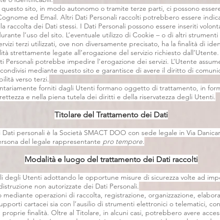
da questo sito, in modo autonomo o tramite terze parti, ci possono essere:
nome ed Email. Altri Dati Personali raccolti potrebbero essere indicat
lla raccolta dei Dati stessi. I Dati Personali possono essere inseriti vol
rante l’uso del sito. L’eventuale utilizzo di Cookie – o di altri strument
ervizi terzi utilizzati, ove non diversamente precisato, ha la finalità di ide
alità strettamente legate all’erogazione del servizio richiesto dall’Utent
ti Personali potrebbe impedire l’erogazione dei servizi. L’Utente assume
 condivisi mediante questo sito e garantisce di avere il diritto di comunica
ilità verso terzi.
volontariamente forniti dagli Utenti formano oggetto di trattamento, in fo
rrettezza e nella piena tutela dei diritti e della riservatezza degli Utenti.
Titolare del Trattamento dei Dati
ei Dati personali è la Società SMACT DOO con sede legale in Via Danica
persona del legale rappresentante
pro tempore.
Modalità e luogo del trattamento dei Dati raccolti
onali degli Utenti adottando le opportune misure di sicurezza volte ad imp
 distruzione non autorizzate dei Dati Personali.
o mediante operazioni di raccolta, registrazione, organizzazione, elaboraz
pporti cartacei sia con l’ausilio di strumenti elettronici o telematici, c
roprie finalità. Oltre al Titolare, in alcuni casi, potrebbero avere acces