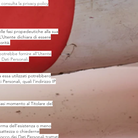
 consulta la privacy policy
elle fasi propedeutiche alla sua
 L’Utente dichiara di essere
orità.
 potrebbe fornire all’Utente
i Dati Personali.
a essa utilizzati potrebbero
ersonali, quali l’indirizzo IP
iasi momento al Titolare del
ferma dell’esistenza o meno
’esattezza o chiederne
locco dei Dati Personali trattati