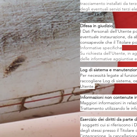
tracciamento installati da ter
degli eventuali servizi terzi 
Difesa in giudizio
I Dati Personali dell’Utente po
eventuale instaurazione, da ab
consapevole che il Titolare po
Informative specifiche
Su richiesta dell’Utente, in a
delle informative aggiuntive e 
Log di sistema e manutenzio
Per necessità legate al funzio
raccogliere Log di sistema, os
Utente.
Informazioni non contenute in
Maggiori informazioni in relaz
Trattamento utilizzando le inf
Esercizio dei diritti da parte 
I soggetti cui si riferiscono 
degli stessi presso il Titolare
l’integrazione, la cancellazion