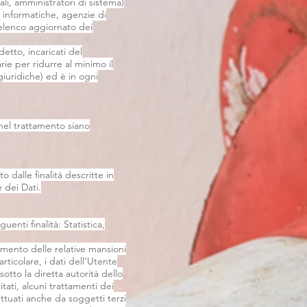
li, amministratori di sistema)
tà informatiche, agenzie di
’elenco aggiornato dei
etto, incaricati del
rie per ridurre al minimo il
 giuridiche) ed è in ogni
e nel trattamento siano
o dalle finalità descritte in
 dei Dati.
uenti finalità: Statistica,
amento delle relative mansioni
articolare, i dati dell’Utente
otto la diretta autorità dello
ati, alcuni trattamenti dei
ettuati anche da soggetti terzi