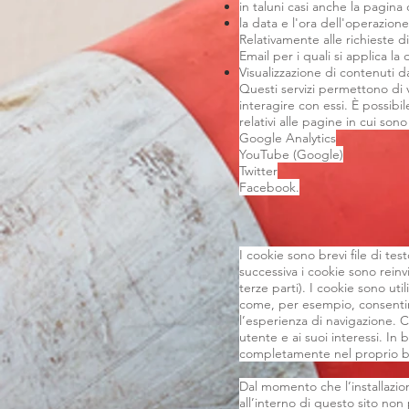
in taluni casi anche la pagina 
la data e l'ora dell'operazione
Relativamente alle richieste di
Email per i quali si applica la
Visualizzazione di contenuti 
Questi servizi permettono di v
interagire con essi. È possibil
relativi alle pagine in cui sono 
Google Analytics
YouTube (Google)
Twitter
Facebook.
I cookie sono brevi file di tes
successiva i cookie sono reinvi
terze parti). I cookie sono uti
come, per esempio, consentire 
l’esperienza di navigazione. C
utente e ai suoi interessi. In b
completamente nel proprio bro
Dal momento che l’installazione
all’interno di questo sito non