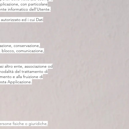
pplicazione, con particolare
ente informatico dell’Utente.
autorizzato ed i cui Dati
zazione, conservazione,
e, blocco, comunicazione,
asi altro ente, associazione od
 modalità del trattamento di
amento e alla fruizione di
uesta Applicazione.
ersone fisiche o giuridiche,