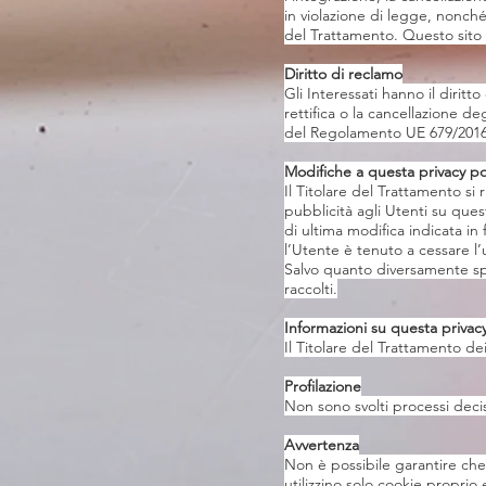
in violazione di legge, nonché 
del Trattamento. Questo sito 
Diritto di reclamo
Gli Interessati hanno il diritt
rettifica o la cancellazione de
del Regolamento UE 679/2016) a
Modifiche a questa privacy po
Il Titolare del Trattamento si
pubblicità agli Utenti su qu
di ultima modifica indicata i
l’Utente è tenuto a cessare l’
Salvo quanto diversamente spe
raccolti.
Informazioni su questa privacy
Il Titolare del Trattamento de
Profilazione
Non sono svolti processi decisi
Avvertenza
Non è possibile garantire che i
utilizzino solo cookie proprio 