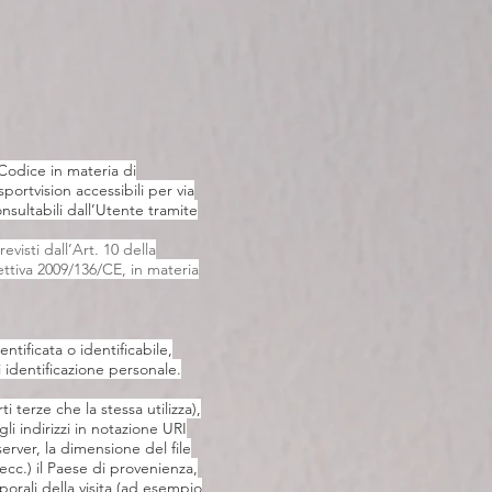
 Codice in materia di
portvision accessibili per via
sultabili dall’Utente tramite
visti dall’Art. 10 della
ettiva 2009/136/CE, in materia
ntificata o identificabile,
 identificazione personale.
i terze che la stessa utilizza),
gli indirizzi in notazione URI
server, la dimensione del file
 ecc.) il Paese di provenienza,
mporali della visita (ad esempio