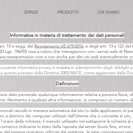
SERVIZI
PRODOTTI
CHI SIAMO
Informativa in materia di trattamento dei dati personali
'art. 13 e segg. del
Regolamento UE 679/2016
, e degli artt. 13 e 122 del
(D.Lgs. 196/03) resa a coloro che interagiscono con i servizi web di News
ww.newsportvision.com
e non anche per altri siti web eventualmente con
 presente informativa privacy è redatta in adempimento degli obblighi pre
 a quanto previsto dalla Direttiva 2002/58/CE, come aggiornata dalla Dir
Definizioni
uisce dato personale qualunque informazione relativa a persona fisica, ide
e riferimento a qualsiasi altra informazione, ivi compreso un numero di
rsonali raccolti in maniera automatica dal sito (o dalle applicazioni di part
i nomi a dominio dei computer utilizzati dall’Utente che si connette al sito, 
l’orario della richiesta, il metodo utilizzato nel sottoporre la richiesta al 
 numerico indicante lo stato della risposta dal server (buon fine, errore,
e del sistema operativo utilizzati dal visitatore, le varie connotazioni te