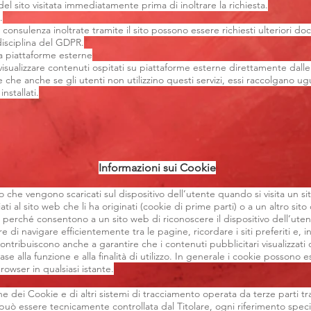
del sito visitata immediatamente prima di inoltrare la richiesta.
.
 consulenza inoltrate tramite il sito possono essere richiesti ulteriori d
 disciplina del GDPR.
da piattaforme esterne
isualizzare contenuti ospitati su piattaforme esterne direttamente dalle
e che anche se gli utenti non utilizzino questi servizi, essi raccolgano ug
installati.
Informazioni sui Cookie
to che vengono scaricati sul dispositivo dell’utente quando si visita un s
ati al sito web che li ha originati (cookie di prime parti) o a un altro sito
li perché consentono a un sito web di riconoscere il dispositivo dell’uten
di navigare efficientemente tra le pagine, ricordare i siti preferiti e, i
ontribuiscono anche a garantire che i contenuti pubblicitari visualizzati 
ase alla funzione e alla finalità di utilizzo. In generale i cookie possono e
wser in qualsiasi istante.
 dei Cookie e di altri sistemi di tracciamento operata da terze parti trami
 può essere tecnicamente controllata dal Titolare, ogni riferimento speci