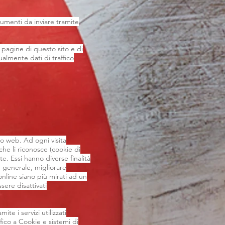
ocumenti da inviare tramite
 pagine di questo sito e di
ualmente dati di traffico
ito web. Ad ogni visita
 che li riconosce (cookie di
te. Essi hanno diverse finalità
n generale, migliorare
online siano più mirati ad un
ssere disattivati
te i servizi utilizzati
fico a Cookie e sistemi di