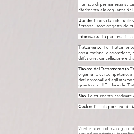
il tempo di permanenza su ciasc
riferimento alla sequenza dell
Utente
: L’individuo che utili
Personali sono oggetto del t
Interessato
: La persona fisica 
Trattamento
: Per Trattamento
consultazione, elaborazione, m
diffusione, cancellazione e dis
Titolare del Trattamento (o Ti
organismo cui competono, anche
dati personali ed agli strumenti
questo sito. Il Titolare del T
Sito
: Lo strumento hardware o 
Cookie
: Piccola porzione di d
Vi informiamo che a seguito de
enti od associazioni, identifica