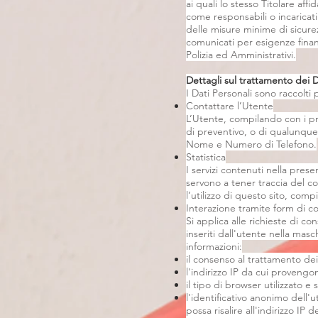
ai quali lo stesso Titolare affi
come responsabili o incaricati
delle misure minime di sicurez
comunicati per esigenze finanz
Polizia ed Amministrativi.
Dettagli sul trattamento dei D
I Dati Personali sono raccolti p
Contattare l’Utente
L’Utente, compilando con i pro
di preventivo, o di qualunque
Nome e Numero di Telefono.
Statistica
I servizi contenuti nella pres
servono a tener traccia del c
l’utilizzo di questo sito, compi
Interazione tramite form di c
Si applica alle richieste di c
inseriti dall'utente nella ma
informazioni:
il consenso al trattamento dei
l'indirizzo IP da cui proveng
il tipo di browser utilizzato e 
l'identificativo anonimo dell'
possa risalire all'indirizzo IP d