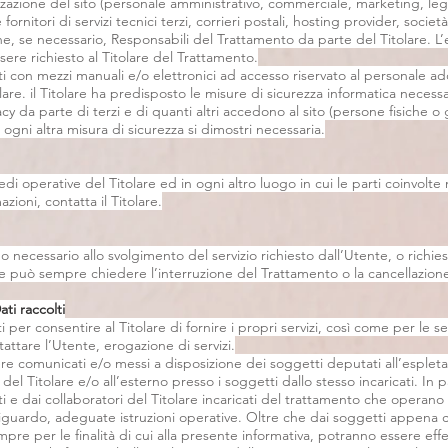
nizzazione del sito (personale amministrativo, commerciale, marketing, lega
ornitori di servizi tecnici terzi, corrieri postali, hosting provider, socie
, se necessario, Responsabili del Trattamento da parte del Titolare. L
ere richiesto al Titolare del Trattamento.
ati con mezzi manuali e/o elettronici ad accesso riservato al personale add
are. il Titolare ha predisposto le misure di sicurezza informatica necessa
vacy da parte di terzi e di quanti altri accedono al sito (persone fisiche o
ni altra misura di sicurezza si dimostri necessaria.
sedi operative del Titolare ed in ogni altro luogo in cui le parti coinvolt
azioni, contatta il Titolare.
po necessario allo svolgimento del servizio richiesto dall’Utente, o richiest
 può sempre chiedere l’interruzione del Trattamento o la cancellazione
ti raccolti
 per consentire al Titolare di fornire i propri servizi, così come per le seg
attare l’Utente, erogazione di servizi.
ere comunicati e/o messi a disposizione dei soggetti deputati all’esplet
 del Titolare e/o all’esterno presso i soggetti dallo stesso incaricati. In p
i e dai collaboratori del Titolare incaricati del trattamento che operano s
iguardo, adeguate istruzioni operative. Oltre che dai soggetti appena cit
mpre per le finalità di cui alla presente informativa, potranno essere eff