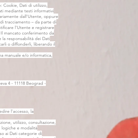
 Cookie, Dati di utilizzo,
i mediante testi informativi
ontariamente dall’Utente, oppure
i di tracciamento – da parte di
ntificare l’Utente e registrare
e. Il mancato conferimento da
 la responsabilità dei Dati
rli o diffonderli, liberando il
rma manuale e/o informatica,
reva 4 - 11118 Beograd -
edire l’accesso, la
ione, utilizzo, consultazione,
on logiche e modalità
so ai Dati categorie di