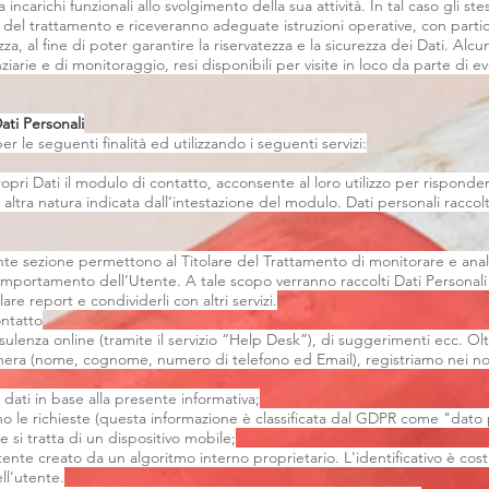
da incarichi funzionali allo svolgimento della sua attività. In tal caso gli s
 del trattamento e riceveranno adeguate istruzioni operative, con partic
za, al fine di poter garantire la riservatezza e la sicurezza dei Dati. Alc
iarie e di monitoraggio, resi disponibili per visite in loco da parte di ev
ati Personali
er le seguenti finalità ed utilizzando i seguenti servizi:
pri Dati il modulo di contatto, acconsente al loro utilizzo per rispondere
 altra natura indicata dall’intestazione del modulo. Dati personali racco
ente sezione permettono al Titolare del Trattamento di monitorare e analiz
omportamento dell’Utente. A tale scopo verranno raccolti Dati Personali
lare report e condividerli con altri servizi.
ontatto
onsulenza online (tramite il servizio “Help Desk”), di suggerimenti ecc. O
schera (nome, cognome, numero di telefono ed Email), registriamo nei no
 dati in base alla presente informativa;
ono le richieste (questa informazione è classificata dal GDPR come "dato
se si tratta di un dispositivo mobile;
utente creato da un algoritmo interno proprietario. L'identificativo è cos
ell'utente.