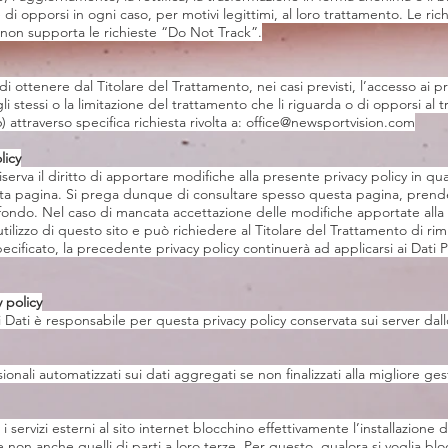
di opporsi in ogni caso, per motivi legittimi, al loro trattamento. Le rich
non supporta le richieste “Do Not Track”.
o di ottenere dal Titolare del Trattamento, nei casi previsti, l’accesso ai p
gli stessi o la limitazione del trattamento che li riguarda o di opporsi al 
ttraverso specifica richiesta rivolta a:
office@newsportvision.com
licy
 riserva il diritto di apportare modifiche alla presente privacy policy 
esta pagina. Si prega dunque di consultare spesso questa pagina, pren
n fondo. Nel caso di mancata accettazione delle modifiche apportate alla 
utilizzo di questo sito e può richiedere al Titolare del Trattamento di rim
cificato, la precedente privacy policy continuerà ad applicarsi ai Dati
 policy
i Dati è responsabile per questa privacy policy conservata sui server dallo
onali automatizzati sui dati aggregati se non finalizzati alla migliore ges
 servizi esterni al sito internet blocchino effettivamente l’installazione
e non anche quelli di parti a loro terze. Per questo, qualora si voglia bloc