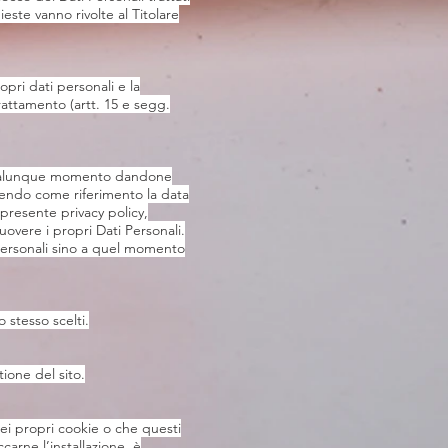
ieste vanno rivolte al Titolare
ropri dati personali e la
trattamento (artt. 15 e segg.
in qualunque momento dandone
dendo come riferimento la data
presente privacy policy,
uovere i propri Dati Personali.
 Personali sino a quel momento
 stesso scelti.
tione del sito.
 dei propri cookie o che questi
carne l’installazione, è