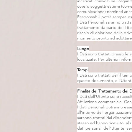
incaricati coinvolti nell’orga
ovvero soggetti esterni (come f
comunicazione) nominati anche
Responsabili potrà sempre ess
I Dati Personali saranno tratt
trattamento da parte del Titol
rischio di violazione della pri
momento pronto ad adottare og
Luogo
I Dati sono trattati presso le 
localizzate. Per ulteriori inform
Tempi
I Dati sono trattati per il tem
questo documento, e l’Utente
Finalità del Trattamento dei Da
I Dati dell’Utente sono raccolti
Affiliazione commerciale, Cont
I dati personali potranno ess
all’interno dell’organizzazione
saranno trattati dai dipendent
stesso ed hanno ricevuto, al r
dati personali dell’Utente, se