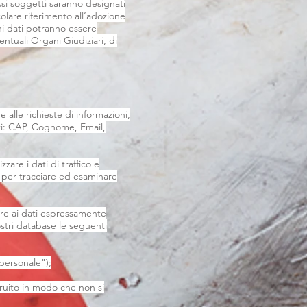
tessi soggetti saranno designati
olare riferimento all’adozione
uni dati potranno essere
entuali Organi Giudiziari, di
 alle richieste di informazioni,
lti: CAP, Cognome, Email,
zare i dati di traffico e
 per tracciare ed esaminare
ltre ai dati espressamente
stri database le seguenti
 personale");
truito in modo che non si