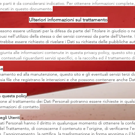
ze parti è da considerarsi indicativo. Per ottenere informazioni complete,
elencati in questo documento.
Ulteriori informazioni sul trattamento
ssono essere utilizzati per la difesa da parte del Titolare in giudizio o n
usi nell’utilizzo della stessa o dei servizi connessi da parte dell’Utente.
trebbe essere richiesto di rivelare i Dati su richiesta delle pubbliche aut
ggiunta alle informazioni contenute in questa privacy policy, questo sito
contestuali riguardanti servizi specifici, o la raccolta ed il trattamento d
ne
namento ed alla manutenzione, questo sito e gli eventuali servizi terzi d
sia file che registrano le interazioni e che possono contenere anche Dati P
 questa policy
ione al trattamento dei Dati Personali potranno essere richieste in quals
ormazioni di contatto.
degli Utenti
i Dati Personali hanno il diritto in qualunque momento di ottenere la con
 del Trattamento, di conoscerne il contenuto e l’origine, di verificarne l
e, l’aggiornamento, la rettifica, la trasformazione in forma anonima o il b