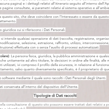
una pagina) e i dettagli relativi all’itinerario seguito all’interno dell’A
e pagine consultate, ai parametri relativi al sistema operativo e all’ambi
zza questo sito, che deve coincidere con l’Interessato o essere da questo 
rattamento.
o giuridica cui si riferiscono i Dati Personali.
 si intende qualsiasi operazione di dati (raccolta, registrazione, organiz
odificazione, selezione, estrazione, raffronto, utilizzo, interconnession
truzione) effettuata con o senza l’ausilio di processi automatizzati.
tolare)
: La persona fisica, giuridica, la pubblica amministrazione e qualsi
 unitamente ad altro titolare, le decisioni in ordine alle finalità, alle
 utilizzati, ivi compreso il profilo della sicurezza, in relazione al funzion
rattamento, salvo quanto diversamente specificato, è il proprietario di q
software mediante il quale sono raccolti i Dati Personali degli Utenti.
ati conservata all’interno del dispositivo dell’Utente.
Tipologie di Dati raccolti
lla consultazione di questo sito possono essere trattati dati relativi a p
te o identificabili.