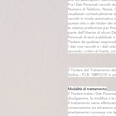
Fra i Dati Personali raccolti 
Numero di Telefono, Nome, Cog
visualizzati contestualmente a
raccolti in modo automatico du
questo sito o dei titolari dei s
le relative preferenze per fin
parte dell’Utente di alcuni Da
Personali di terzi pubblicati o
Titolare da qualsiasi responsab
I dati così raccolti e i dati 
secondo i criteri di liceità, co
Il Titolare del Trattamento d
Serbia – P.I.B. 108912131 in 
Modalità di trattamento
Il Titolare tratta i Dati Pers
divulgazione, la modifica o la
Il trattamento viene effettuat
conservazione sia attraverso su
strettamente connesse con le p