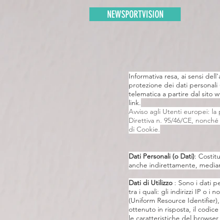
NEWSPORTVISION
Informativa resa, ai sensi dell
protezione dei dati personali 
telematica a partire dal sito
w
link.
Avviso agli Utenti europei: la
Direttiva n. 95/46/CE, nonché
di Cookie.
Dati Personali (o Dati)
: Costit
anche indirettamente, mediant
Dati di Utilizzo
: Sono i dati pe
tra i quali: gli indirizzi IP o 
(Uniform Resource Identifier), 
ottenuto in risposta, il codice
le caratteristiche del browser 