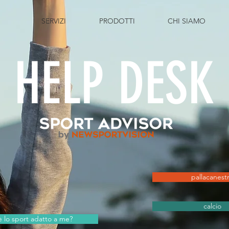
SERVIZI
PRODOTTI
CHI SIAMO
HELP
DESK
pallacanest
calcio
è lo sport adatto a me?