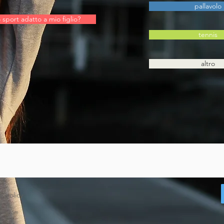
pallavolo
 sport adatto a mio figlio?
tennis
altro
e policy
ion.com