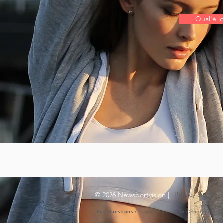
Qual'è lo
Privacy & Cooki
© 2026 Newsportvision |
For Questions /
Contact us at
office@newsportvis